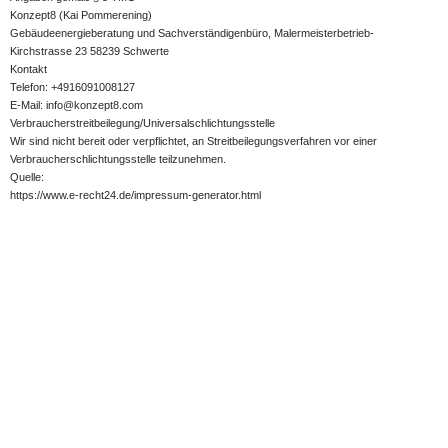
Konzept8 (Kai Pommerening)
Gebäudeenergieberatung und Sachverständigenbüro, Malermeisterbetrieb-
Kirchstrasse 23 58239 Schwerte
Kontakt
Telefon: +4916091008127
E-Mail: info@konzept8.com
Verbraucherstreitbeilegung/Universalschlichtungsstelle
Wir sind nicht bereit oder verpflichtet, an Streitbeilegungsverfahren vor einer
Verbraucherschlichtungsstelle teilzunehmen.
Quelle:
https://www.e-recht24.de/impressum-generator.html